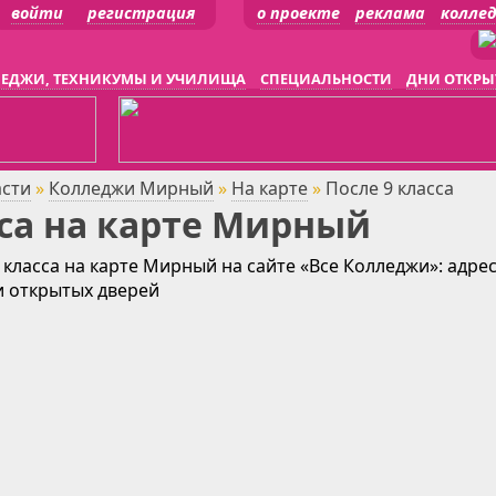
войти
регистрация
о проекте
реклама
колле
ЕДЖИ, ТЕХНИКУМЫ И УЧИЛИЩА
СПЕЦИАЛЬНОСТИ
ДНИ ОТКРЫ
асти
»
Колледжи Мирный
»
На карте
»
После 9 класса
са на карте Мирный
 класса на карте Мирный на сайте «Все Колледжи»: адре
и открытых дверей