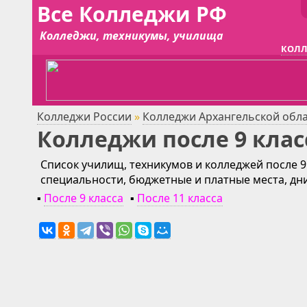
Все Колледжи РФ
Колледжи, техникумы, училища
КОЛЛ
Колледжи России
»
Колледжи Архангельской обл
Колледжи после 9 клас
Список училищ, техникумов и колледжей после 9
специальности, бюджетные и платные места, дн
▪
После 9 класса
▪
После 11 класса