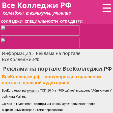
Все Колледжи РФ
☰
Колледжи, техникумы, училища
КОЛЛЕДЖИ
СПЕЦИАЛЬНОСТИ
ОТКР.ДВЕРИ
Информация
»
Реклама на портале
ВсеКолледжи.РФ
Реклама на портале ВсеКолледжи.РФ
ВсеКолледжи.рф - популярный отраслевой
портал с целевой аудиторией
ВсеКолледжи.рф
входит в
ТОП-10
(из ~700 сайтов) в разделе "Абитуриенту"
рейтинга Mail.ru.
Согласно LiveInternet,
порядка 3/4
нашей аудитории имеют
ярко
выраженный
интерес к теме образования.