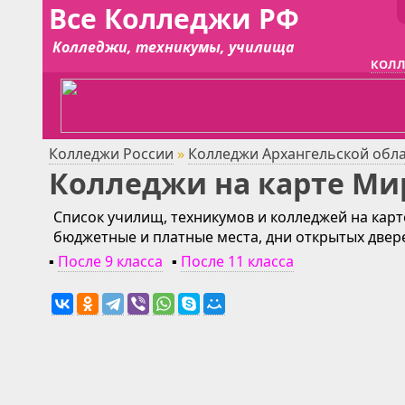
Все Колледжи РФ
Колледжи, техникумы, училища
КОЛЛ
Колледжи России
»
Колледжи Архангельской обл
Колледжи на карте М
Список училищ, техникумов и колледжей на карт
бюджетные и платные места, дни открытых двер
▪
После 9 класса
▪
После 11 класса