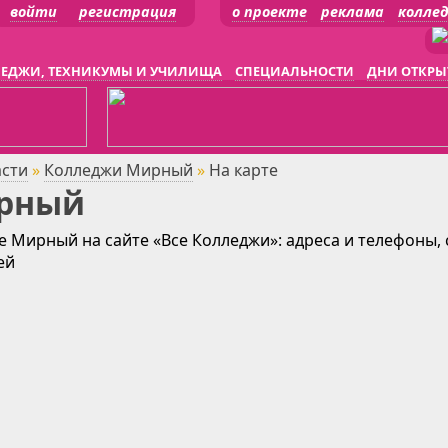
войти
регистрация
о проекте
реклама
колле
ЕДЖИ, ТЕХНИКУМЫ И УЧИЛИЩА
СПЕЦИАЛЬНОСТИ
ДНИ ОТКРЫ
асти
»
Колледжи Мирный
»
На карте
ирный
е Мирный на сайте «Все Колледжи»: адреса и телефоны,
ей