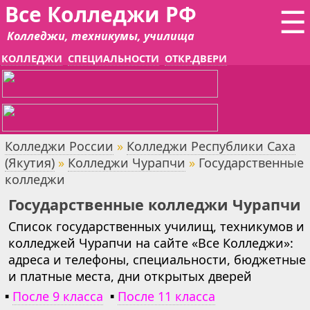
Все Колледжи РФ
☰
Колледжи, техникумы, училища
КОЛЛЕДЖИ
СПЕЦИАЛЬНОСТИ
ОТКР.ДВЕРИ
Колледжи России
»
Колледжи Республики Саха
(Якутия)
»
Колледжи Чурапчи
»
Государственные
колледжи
Государственные колледжи Чурапчи
Список государственных училищ, техникумов и
колледжей Чурапчи на сайте «Все Колледжи»:
адреса и телефоны, специальности, бюджетные
и платные места, дни открытых дверей
▪
После 9 класса
▪
После 11 класса