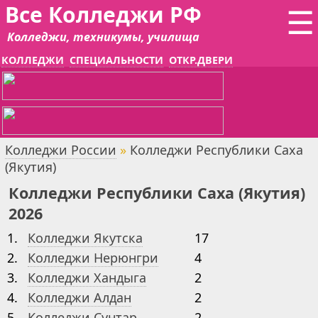
Все Колледжи РФ
☰
Колледжи, техникумы, училища
КОЛЛЕДЖИ
СПЕЦИАЛЬНОСТИ
ОТКР.ДВЕРИ
Колледжи России
»
Колледжи Республики Саха
(Якутия)
Колледжи Республики Саха (Якутия)
2026
1.
Колледжи Якутска
17
2.
Колледжи Нерюнгри
4
3.
Колледжи Хандыга
2
4.
Колледжи Алдан
2
5.
Колледжи Сунтар
2