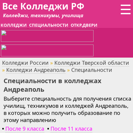
Все Колледжи РФ
☰
Колледжи, техникумы, училища
КОЛЛЕДЖИ
СПЕЦИАЛЬНОСТИ
ОТКР.ДВЕРИ
Колледжи России
»
Колледжи Тверской области
»
Колледжи Андреаполь
»
Специальности
Специальности в колледжах
Андреаполь
Выберите специальность для получения списка
училищ, техникумов и колледжей Андреаполь,
в которых можно получить образование по
этому направлению
▪
После 9 класса
▪
После 11 класса