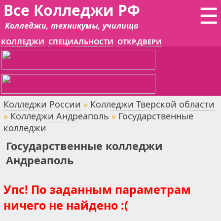
Все Колледжи РФ
☰
Колледжи, техникумы, училища
КОЛЛЕДЖИ
СПЕЦИАЛЬНОСТИ
ОТКР.ДВЕРИ
Колледжи России
»
Колледжи Тверской области
»
Колледжи Андреаполь
»
Государственные
колледжи
Государственные колледжи
Андреаполь
Упс! По заданным параметрам
ничего не найдено :(