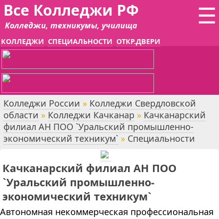
Все Колледжи РФ
☰
Колледжи, техникумы, училища
КОЛЛЕДЖИ
СПЕЦИАЛЬНОСТИ
ОТКР.ДВЕРИ
Колледжи России
»
Колледжи Свердловской
области
»
Колледжи Качканар
»
Качканарский
филиал АН ПОО `Уральский промышленно-
экономический техникум`
»
Специальности
Качканарский филиал АН ПОО
`Уральский промышленно-
экономический техникум`
Автономная некоммерческая профессиональная