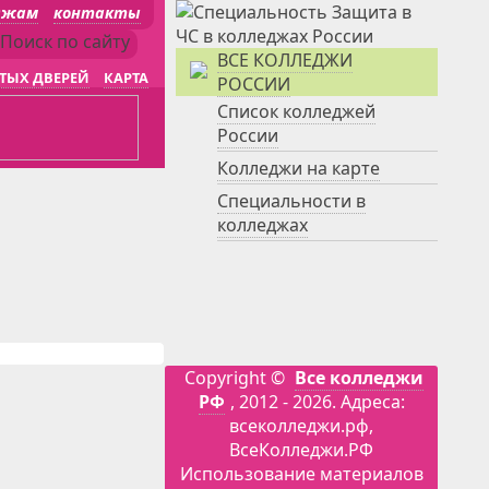
джам
контакты
ВСЕ КОЛЛЕДЖИ
ТЫХ ДВЕРЕЙ
КАРТА
РОССИИ
Список колледжей
России
Колледжи на карте
Специальности в
колледжах
Copyright ©
Все колледжи
РФ
, 2012 - 2026. Адреса:
всеколледжи.рф,
ВсеКолледжи.РФ
Использование материалов