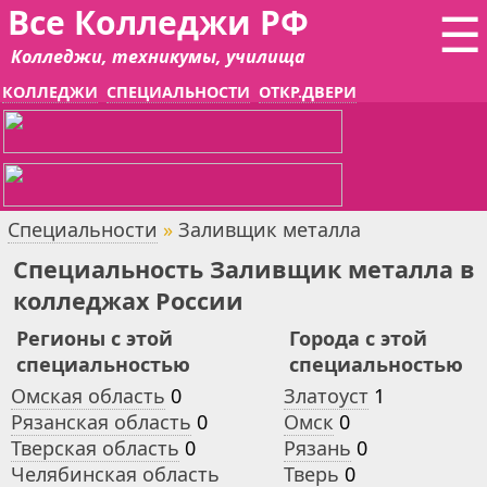
Все Колледжи РФ
☰
Колледжи, техникумы, училища
КОЛЛЕДЖИ
СПЕЦИАЛЬНОСТИ
ОТКР.ДВЕРИ
Специальности
»
Заливщик металла
Специальность Заливщик металла в
колледжах России
Регионы с этой
Города с этой
специальностью
специальностью
Омская область
0
Златоуст
1
Рязанская область
0
Омск
0
Тверская область
0
Рязань
0
Челябинская область
Тверь
0