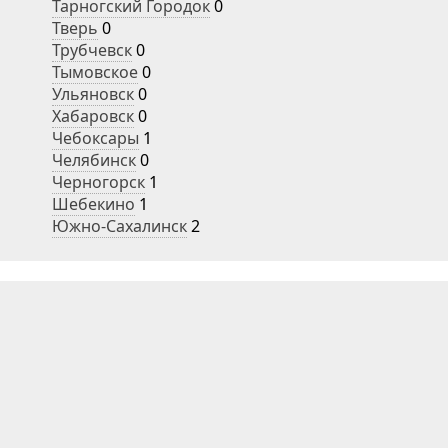
Тарногский Городок
0
Тверь
0
Трубчевск
0
Тымовское
0
Ульяновск
0
Хабаровск
0
Чебоксары
1
Челябинск
0
Черногорск
1
Шебекино
1
Южно-Сахалинск
2