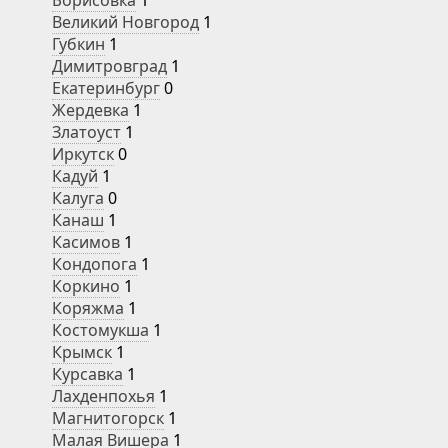
Борисовка
1
Великий Новгород
1
Губкин
1
Димитровград
1
Екатеринбург
0
Жердевка
1
Златоуст
1
Иркутск
0
Кадуй
1
Калуга
0
Канаш
1
Касимов
1
Кондопога
1
Коркино
1
Коряжма
1
Костомукша
1
Крымск
1
Курсавка
1
Лахденпохья
1
Магнитогорск
1
Малая Вишера
1