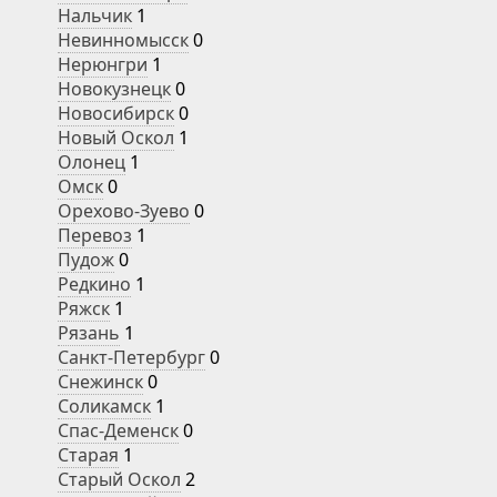
Нальчик
1
Невинномысск
0
Нерюнгри
1
Новокузнецк
0
Новосибирск
0
Новый Оскол
1
Олонец
1
Омск
0
Орехово-Зуево
0
Перевоз
1
Пудож
0
Редкино
1
Ряжск
1
Рязань
1
Санкт-Петербург
0
Снежинск
0
Соликамск
1
Спас-Деменск
0
Старая
1
Старый Оскол
2