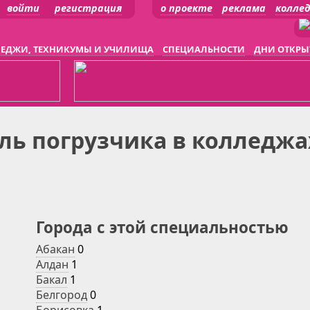
войти
регистрация
о проекте
реклама
колле
ЕДЖИ, ТЕХНИКУМЫ И УЧИЛИЩА
СПЕЦИАЛЬНОСТИ
ДНИ ОТКРЫ
ль погрузчика в колледжа
Города с этой специальностью
Абакан
0
Алдан
1
Бакал
1
Белгород
0