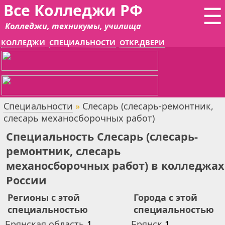
Все Колледжи РФ
☰
Колледжи, техникумы, училища
КОЛЛЕДЖИ
СПЕЦИАЛЬНОСТИ
ОТКР.ДВЕРИ
Специальности
»
Слесарь (слесарь-ремонтник,
слесарь механосборочных работ)
Специальность Слесарь (слесарь-
ремонтник, слесарь
механосборочных работ) в колледжах
России
Регионы с этой
Города с этой
специальностью
специальностью
Брянская область
1
Брянск
1