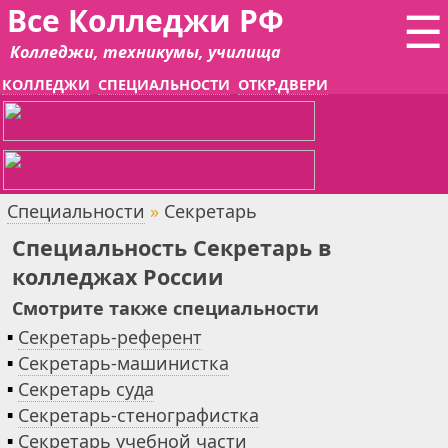
Все Колледжи РФ
☰
Колледжи, техникумы, училища
КОЛЛЕДЖИ
СПЕЦИАЛЬНОСТИ
ОТКР.ДВЕРИ
Специальности
»
Секретарь
Специальность Секретарь в
колледжах России
Смотрите также специальности
▪
Секретарь-референт
▪
Секретарь-машинистка
▪
Секретарь суда
▪
Секретарь-стенографистка
▪
Секретарь учебной части