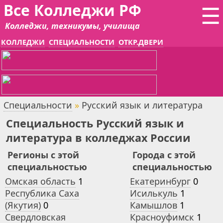
Все Колледжи РФ
☰
Колледжи, техникумы, училища
КОЛЛЕДЖИ
СПЕЦИАЛЬНОСТИ
ОТКР.ДВЕРИ
Специальности
»
Русский язык и литература
Специальность Русский язык и
литература в колледжах России
Регионы с этой
Города с этой
специальностью
специальностью
Омская область
1
Екатеринбург
0
Республика Саха
Исилькуль
1
(Якутия)
0
Камышлов
1
Свердловская
Красноуфимск
1