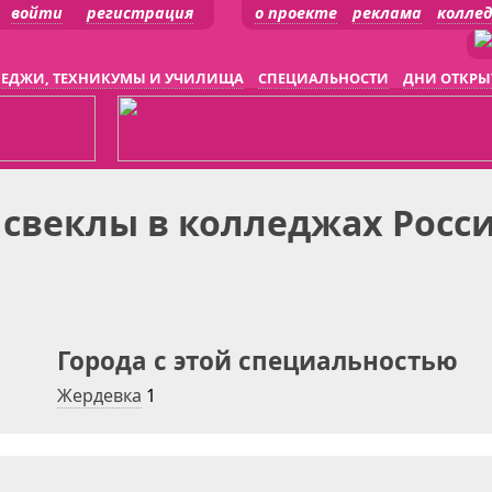
войти
регистрация
о проекте
реклама
колле
ЕДЖИ, ТЕХНИКУМЫ И УЧИЛИЩА
СПЕЦИАЛЬНОСТИ
ДНИ ОТКРЫ
 свеклы в колледжах Росс
Города с этой специальностью
Жердевка
1