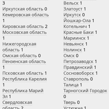
3
Вельск
1
Иркутская область
0
Златоуст
1
Кемеровская область
Иркутск
0
1
Йошкар-Ола
1
Кировская область
2
Котельнич
1
Московская область
Красные Баки
1
1
Мариинск
1
Нижегородская
Невьянск
1
область
1
Нолинск
1
Омская область
0
Омск
0
Пензенская область
Петрозаводск
1
1
Правдинский
1
Псковская область
1
Сосновоборск
1
Республика Карелия
Ставрополь
0
1
Талица
1
Республика Марий
Тарногский Городок
Эл
1
0
Свердловская
Тверь
0
область
2
Устюжна
1