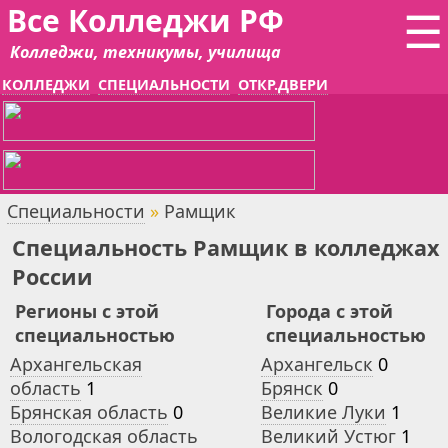
Все Колледжи РФ
☰
Колледжи, техникумы, училища
КОЛЛЕДЖИ
СПЕЦИАЛЬНОСТИ
ОТКР.ДВЕРИ
Специальности
»
Рамщик
Специальность Рамщик в колледжах
России
Регионы с этой
Города с этой
специальностью
специальностью
Архангельская
Архангельск
0
область
1
Брянск
0
Брянская область
0
Великие Луки
1
Вологодская область
Великий Устюг
1