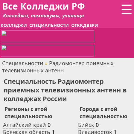
Все Колледжи РФ
☰
Колледжи, техникумы, училища
КОЛЛЕДЖИ
СПЕЦИАЛЬНОСТИ
ОТКР.ДВЕРИ
Специальности
»
Радиомонтер приемных
телевизионных антенн
Специальность Радиомонтер
приемных телевизионных антенн в
колледжах России
Регионы с этой
Города с этой
специальностью
специальностью
Алтайский край
0
Бийск
0
Брянская область
1
Владивосток
1