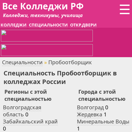
Все Колледжи РФ
☰
Колледжи, техникумы, училища
КОЛЛЕДЖИ
СПЕЦИАЛЬНОСТИ
ОТКР.ДВЕРИ
Специальности
»
Пробоотборщик
Специальность Пробоотборщик в
колледжах России
Регионы с этой
Города с этой
специальностью
специальностью
Волгоградская
Волгоград
0
область
0
Жердевка
1
Забайкальский край
Минеральные Воды
0
1