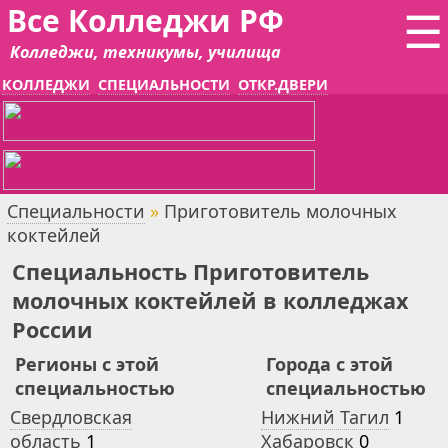
Все Колледжи РФ
☰
Колледжи, техникумы, училища
КОЛЛЕДЖИ
СПЕЦИАЛЬНОСТИ
ОТКР.ДВЕРИ
Специальности
»
Приготовитель молочных
коктейлей
Специальность Приготовитель
молочных коктейлей в колледжах
России
Регионы с этой
Города с этой
специальностью
специальностью
Свердловская
Нижний Тагил
1
область
1
Хабаровск
0