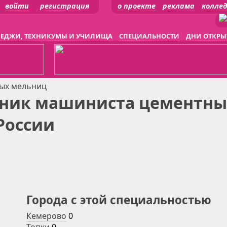
войти
регистрация
о проекте
реклама
колле
ЕДЖИ, ТЕХНИКУМЫ И УЧИЛИЩА
СПЕЦИАЛЬНОСТИ
ДНИ ОТКРЫ
ых мельниц
ник машиниста цементны
России
Города с этой специальностью
Кемерово
0