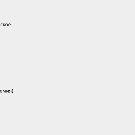
ское
емия)