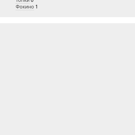
Топки
0
Фокино
1