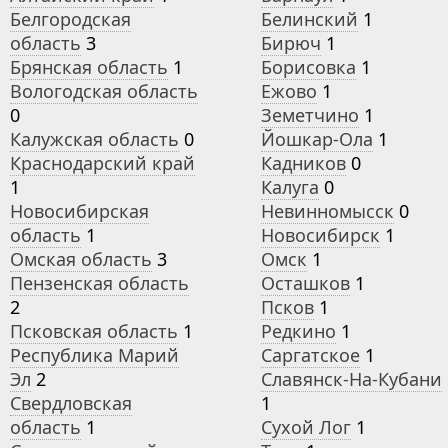
Белгородская
Белинский
1
область
3
Бирюч
1
Брянская область
1
Борисовка
1
Вологодская область
Ежово
1
0
Земетчино
1
Калужская область
0
Йошкар-Ола
1
Краснодарский край
Кадников
0
1
Калуга
0
Новосибирская
Невинномысск
0
область
1
Новосибирск
1
Омская область
3
Омск
1
Пензенская область
Осташков
1
2
Псков
1
Псковская область
1
Редкино
1
Республика Марий
Саргатское
1
Эл
2
Славянск-На-Кубани
Свердловская
1
область
1
Сухой Лог
1