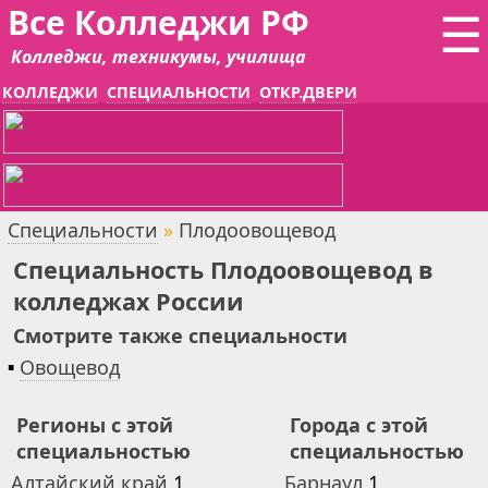
Все Колледжи РФ
☰
Колледжи, техникумы, училища
КОЛЛЕДЖИ
СПЕЦИАЛЬНОСТИ
ОТКР.ДВЕРИ
Специальности
»
Плодоовощевод
Специальность Плодоовощевод в
колледжах России
Смотрите также специальности
▪
Овощевод
Регионы с этой
Города с этой
специальностью
специальностью
Алтайский край
1
Барнаул
1