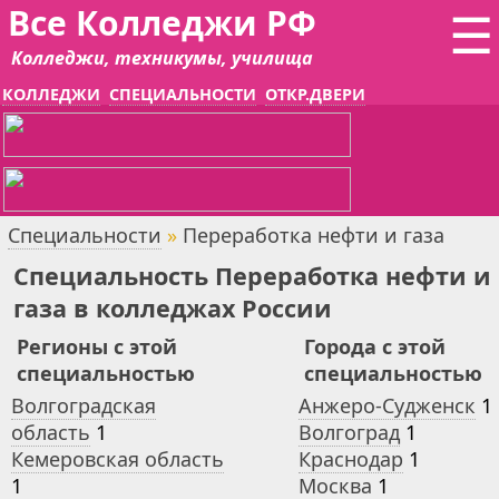
Все Колледжи РФ
☰
Колледжи, техникумы, училища
КОЛЛЕДЖИ
СПЕЦИАЛЬНОСТИ
ОТКР.ДВЕРИ
Специальности
»
Переработка нефти и газа
Специальность Переработка нефти и
газа в колледжах России
Регионы с этой
Города с этой
специальностью
специальностью
Волгоградская
Анжеро-Судженск
1
область
1
Волгоград
1
Кемеровская область
Краснодар
1
1
Москва
1