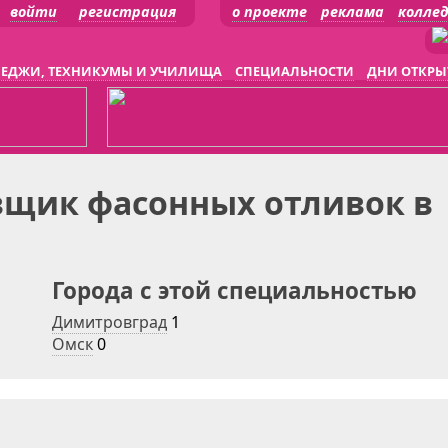
войти
регистрация
о проекте
реклама
колле
ЕДЖИ, ТЕХНИКУМЫ И УЧИЛИЩА
СПЕЦИАЛЬНОСТИ
ДНИ ОТКРЫ
щик фасонных отливок в
Города с этой специальностью
Димитровград
1
Омск
0