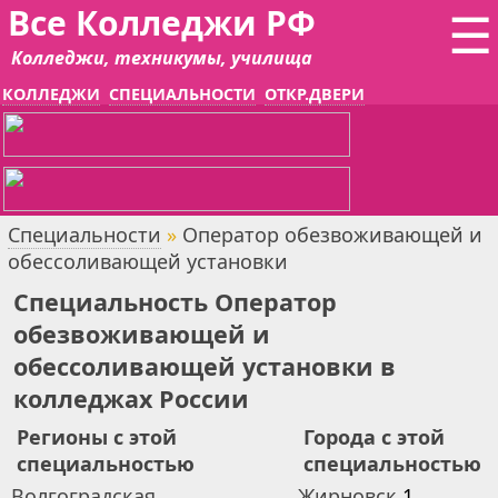
Все Колледжи РФ
☰
Колледжи, техникумы, училища
КОЛЛЕДЖИ
СПЕЦИАЛЬНОСТИ
ОТКР.ДВЕРИ
Специальности
»
Оператор обезвоживающей и
обессоливающей установки
Специальность Оператор
обезвоживающей и
обессоливающей установки в
колледжах России
Регионы с этой
Города с этой
специальностью
специальностью
Волгоградская
Жирновск
1