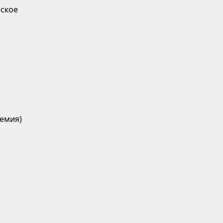
ское
емия)