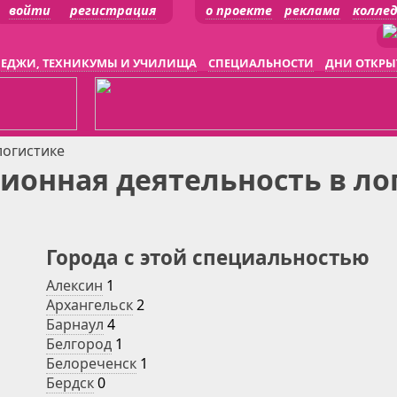
войти
регистрация
о проекте
реклама
колле
ЕДЖИ, ТЕХНИКУМЫ И УЧИЛИЩА
СПЕЦИАЛЬНОСТИ
ДНИ ОТКРЫ
логистике
ионная деятельность в ло
Города с этой специальностью
Алексин
1
Архангельск
2
Барнаул
4
Белгород
1
Белореченск
1
Бердск
0