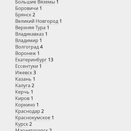
Большие Вяземы
1
Боровичи
1
Брянск
2
Великий Новгород
1
Верхняя Тура
1
Владикавказ
1
Владимир
1
Волгоград
4
Воронеж
1
Екатеринбург
13
Ессентуки
1
Ижевск
3
Казань
1
Калуга
2
Керчь
1
Киров
1
Коркино
1
Краснодар
2
Краснокумское
1
Курск
2
Магнитогорск
2