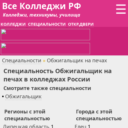
Все Колледжи РФ
☰
Колледжи, техникумы, училища
КОЛЛЕДЖИ
СПЕЦИАЛЬНОСТИ
ОТКР.ДВЕРИ
Специальности
»
Обжигальщик на печах
Специальность Обжигальщик на
печах в колледжах России
Смотрите также специальности
▪
Обжигальщик
Регионы с этой
Города с этой
специальностью
специальностью
Липецкая область
1
Елец
1