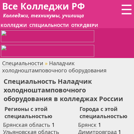
Все Колледжи РФ
☰
Колледжи, техникумы, училища
КОЛЛЕДЖИ
СПЕЦИАЛЬНОСТИ
ОТКР.ДВЕРИ
Специальности
»
Наладчик
холодноштамповочного оборудования
Специальность Наладчик
холодноштамповочного
оборудования в колледжах России
Регионы с этой
Города с этой
специальностью
специальностью
Брянская область
1
Брянск
1
Ульяновская область
Димитровград
1