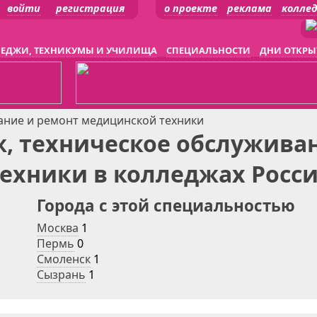
войти
регистрация
о проекте
реклама
колле
ЕДЖИ, ТЕХНИКУМЫ И УЧИЛИЩА
СПЕЦИАЛЬНОСТИ
ДНИ ОТКРЫ
ание и ремонт медицинской техники
, техническое обслужива
ехники в колледжах Росс
Города с этой специальностью
Москва
1
Пермь
0
Смоленск
1
Сызрань
1