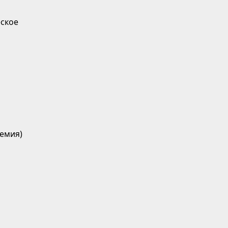
ское
емия)