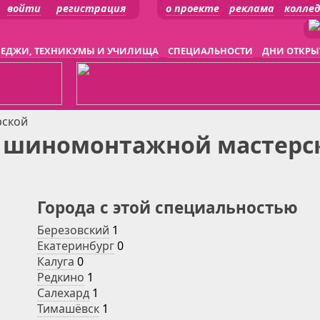
войти
регистрация
о проекте
реклама
колле
ЕДЖИ, ТЕХНИКУМЫ И УЧИЛИЩА
СПЕЦИАЛЬНОСТИ
ДНИ ОТКРЫ
рской
 шиномонтажной мастерс
Города с этой специальностью
Березовский
1
Екатеринбург
0
Калуга
0
Редкино
1
Салехард
1
Тимашёвск
1