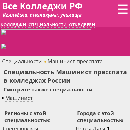
Все Колледжи РФ
☰
Колледжи, техникумы, училища
КОЛЛЕДЖИ
СПЕЦИАЛЬНОСТИ
ОТКР.ДВЕРИ
Специальности
»
Машинист пресспата
Специальность Машинист пресспата
в колледжах России
Смотрите также специальности
▪
Машинист
Регионы с этой
Города с этой
специальностью
специальностью
Свердловская
Новая Ляля
1