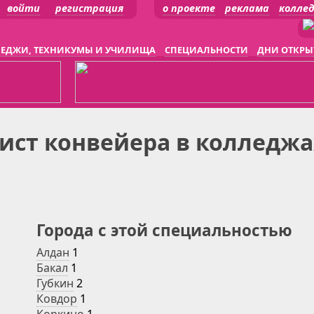
войти
регистрация
о проекте
реклама
колле
ЕДЖИ, ТЕХНИКУМЫ И УЧИЛИЩА
СПЕЦИАЛЬНОСТИ
ДНИ ОТКРЫ
ст конвейера в колледжа
Города с этой специальностью
Алдан
1
Бакал
1
Губкин
2
Ковдор
1