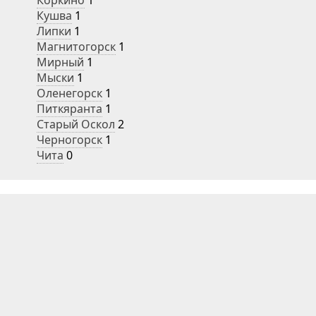
Коркино
1
Кушва
1
Липки
1
Магнитогорск
1
Мирный
1
Мыски
1
Оленегорск
1
Питкяранта
1
Старый Оскол
2
Черногорск
1
Чита
0