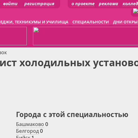
войти
регистрация
о проекте
реклама
колле
ЕДЖИ, ТЕХНИКУМЫ И УЧИЛИЩА
СПЕЦИАЛЬНОСТИ
ДНИ ОТКРЫ
вок
ст холодильных установо
Города с этой специальностью
Башмаково
0
Белгород
0
Бийск
1