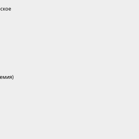
ское
емия)