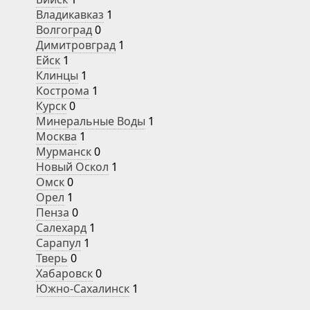
Владикавказ
1
Волгоград
0
Димитровград
1
Ейск
1
Клинцы
1
Кострома
1
Курск
0
Минеральные Воды
1
Москва
1
Мурманск
0
Новый Оскол
1
Омск
0
Орел
1
Пенза
0
Салехард
1
Сарапул
1
Тверь
0
Хабаровск
0
Южно-Сахалинск
1