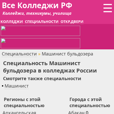
Все Колледжи РФ
☰
Колледжи, техникумы, училища
КОЛЛЕДЖИ
СПЕЦИАЛЬНОСТИ
ОТКР.ДВЕРИ
Специальности
»
Машинист бульдозера
Специальность Машинист
бульдозера в колледжах России
Смотрите также специальности
▪
Машинист
Регионы с этой
Города с этой
специальностью
специальностью
Архангельская
Абакан
0