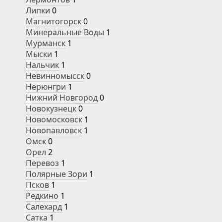
Липки
0
Магнитогорск
0
Минеральные Воды
1
Мурманск
1
Мыски
1
Нальчик
1
Невинномысск
0
Нерюнгри
1
Нижний Новгород
0
Новокузнецк
0
Новомосковск
1
Новопавловск
1
Омск
0
Орел
2
Перевоз
1
Полярные Зори
1
Псков
1
Редкино
1
Салехард
1
Сатка
1