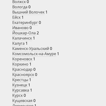
Волжск
0
Вологда
0
Вышний Волочек
1
Ейск
1
Екатеринбург
0
Иваново
0
Йошкар-Ола
2
Калачинск
1
Калуга
1
Каменск-Уральский
0
Комсомольск-на-Амуре
1
Кореновск
1
Коркино
1
Краснодар
0
Красноярск
0
Крестцы
1
Кузнецк
1
Курсавка
1
Курск
0
Кущевская
0
Лермонтов
1