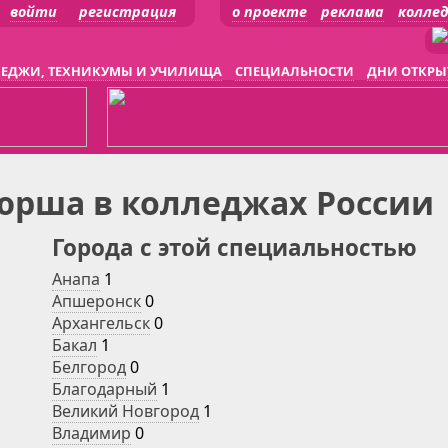
войти
регистрация
о проекте
реклама
колле
ЕДЖИ, ТЕХНИКУМЫ И УЧИЛИЩА
СПЕЦИАЛЬНОСТИ
ДНИ ОТКРЫ
юрша в колледжах России
Города с этой специальностью
Анапа
1
Апшеронск
0
Архангельск
0
Бакал
1
Белгород
0
Благодарный
1
Великий Новгород
1
Владимир
0