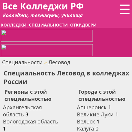
Все Колледжи РФ
☰
Колледжи, техникумы, училища
КОЛЛЕДЖИ
СПЕЦИАЛЬНОСТИ
ОТКР.ДВЕРИ
Специальности
»
Лесовод
Специальность Лесовод в колледжах
России
Регионы с этой
Города с этой
специальностью
специальностью
Архангельская
Апшеронск
1
область
3
Великие Луки
1
Вологодская область
Вельск
1
1
Калуга
0