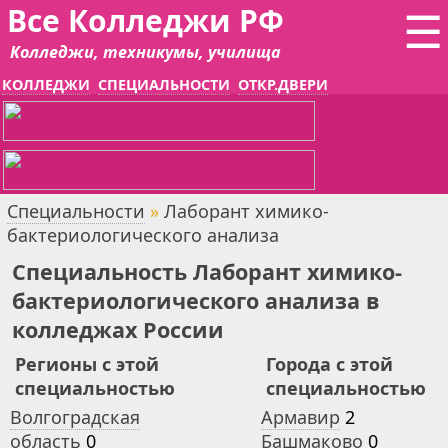
Все Колледжи РФ
☰
Колледжи, техникумы, училища
КОЛЛЕДЖИ
СПЕЦИАЛЬНОСТИ
ОТКР.ДВЕРИ
Специальности
»
Лаборант химико-
бактериологического анализа
Специальность Лаборант химико-
бактериологического анализа в
колледжах России
Регионы с этой
Города с этой
специальностью
специальностью
Волгоградская
Армавир
2
область
0
Башмаково
0