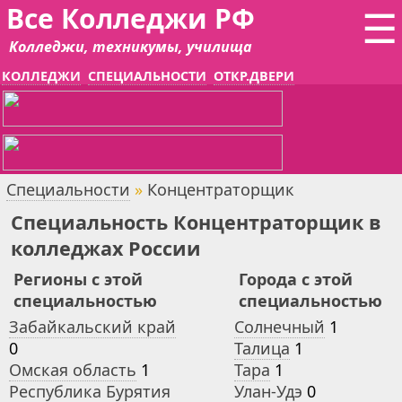
Все Колледжи РФ
☰
Колледжи, техникумы, училища
КОЛЛЕДЖИ
СПЕЦИАЛЬНОСТИ
ОТКР.ДВЕРИ
Специальности
»
Концентраторщик
Специальность Концентраторщик в
колледжах России
Регионы с этой
Города с этой
специальностью
специальностью
Забайкальский край
Солнечный
1
0
Талица
1
Омская область
1
Тара
1
Республика Бурятия
Улан-Удэ
0