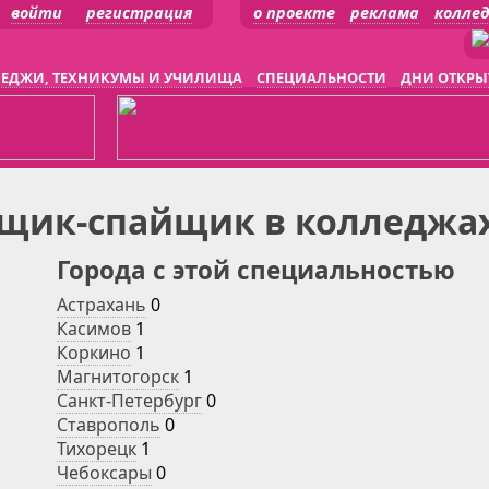
войти
регистрация
о проекте
реклама
колле
ЕДЖИ, ТЕХНИКУМЫ И УЧИЛИЩА
СПЕЦИАЛЬНОСТИ
ДНИ ОТКРЫ
щик-спайщик в колледжах
Города с этой специальностью
Астрахань
0
Касимов
1
Коркино
1
Магнитогорск
1
Санкт-Петербург
0
Ставрополь
0
Тихорецк
1
Чебоксары
0