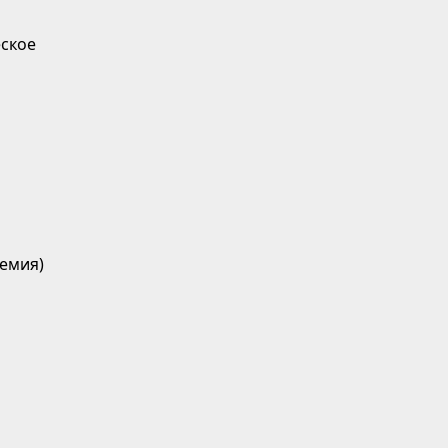
ское
емия)