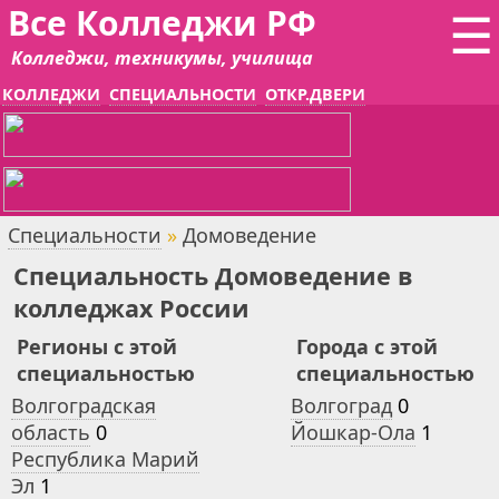
Все Колледжи РФ
☰
Колледжи, техникумы, училища
КОЛЛЕДЖИ
СПЕЦИАЛЬНОСТИ
ОТКР.ДВЕРИ
Специальности
»
Домоведение
Специальность Домоведение в
колледжах России
Регионы с этой
Города с этой
специальностью
специальностью
Волгоградская
Волгоград
0
область
0
Йошкар-Ола
1
Республика Марий
Эл
1