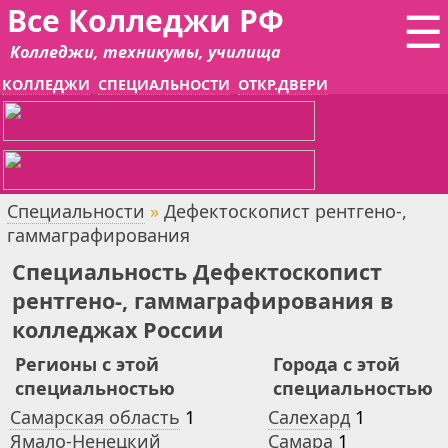
Все Колледжи РФ
☰
Колледжи, техникумы, училища
КОЛЛЕДЖИ
СПЕЦИАЛЬНОСТИ
ОТКР.ДВЕРИ
Специальности
»
Дефектоскопист рентгено-,
гаммаграфирования
Специальность Дефектоскопист
рентгено-, гаммаграфирования в
колледжах России
Регионы с этой
Города с этой
специальностью
специальностью
Самарская область
1
Салехард
1
Ямало-Ненецкий
Самара
1