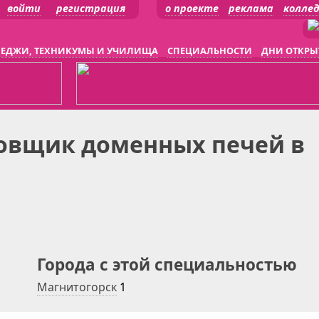
войти
регистрация
о проекте
реклама
колле
ЕДЖИ, ТЕХНИКУМЫ И УЧИЛИЩА
СПЕЦИАЛЬНОСТИ
ДНИ ОТКРЫ
овщик доменных печей в
Города с этой специальностью
Магнитогорск
1