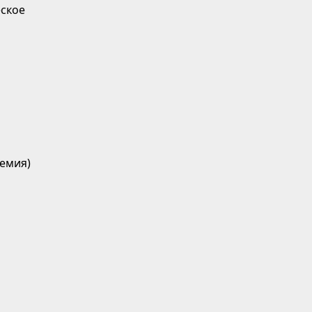
ское
емия)