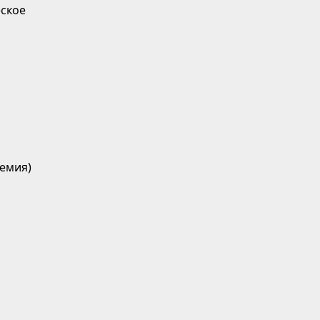
ское
емия)