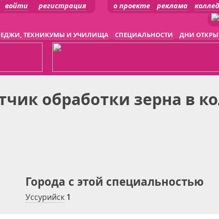
войти
регистрация
о проекте
реклама
колле
ЕДЖИ, ТЕХНИКУМЫ И УЧИЛИЩА
СПЕЦИАЛЬНОСТИ
ДНИ ОТКРЫ
тчик обработки зерна в к
Города с этой специальностью
Уссурийск
1