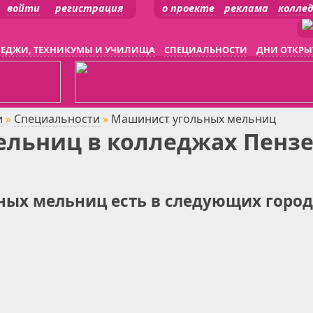
войти
регистрация
о проекте
реклама
колле
ЕДЖИ, ТЕХНИКУМЫ И УЧИЛИЩА
СПЕЦИАЛЬНОСТИ
ДНИ ОТКРЫ
и
»
Специальности
»
Машинист угольных мельниц
льниц в колледжах Пенз
ых мельниц есть в следующих город