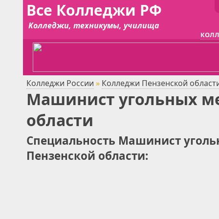
Все Колледжи РФ
Колледжи, техникумы, училища
КОЛЛ
Колледжи России
»
Колледжи Пензенской област
Машинист угольных ме
области
Специальность Машинист угольн
Пензенской области: