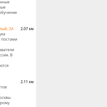
онные
ные
обучение
лый, 2А
2.07 км
ука
и постами
аватели
ссии. В
аются
2.11 км
стов
осквы.
трому