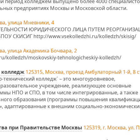
й период колледжем выпущено более 4000 специалисто
ьных предприятиях Москвы и Московской области.
ва, улица Мневники, 4
ЕЯТЕЛЬНОСТИ ЮРИДИЧЕСКОГО ЛИЦА ПУТЕМ РЕОРГАНИЗА
СКИСИГ http://www.vsekolledzhi.ru/kolledzh/skisig/
ва, улица Академика Бочвара, 2
u/kolledzh/moskovskiy-tehnologicheskiy-kolledzh/
 колледж
125315, Москва, проезд Амбулаторный 1-й, 8 с
-технический колледж` – это многоуровневое,
разовательное учреждение, реализующее основные
мы НПО и СПО, в том числе интегрированные, а также
ного образования (программы повышения квалификаци
», адаптированные к внешним социально-экономически
ва при Правительстве Москвы
125319, г. Москва, ул. 