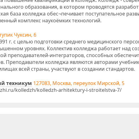
на повышение квалификации в колледж. Колледж - совр
ального образования, в котором проводятся разработ
ская база колледжа обес¬печивает поступательное разв
ленный комплекс наукоёмких технологий.
тупик Чуксин, 6
91 г. с целью подготовки среднего медицинского персо
вышенном уровнях. Коллектив колледжа работает над с
кой преподавателей-интеграторов, способных обеспечи
в. Преподаватели колледжа являются авторами учебник
илищах всей страны, участвуют в создании стандартов.
ий техникум
127083, Москва, переулок Мирской, 5
.ru/kolledzh/kolledzh-arhitektury-i-stroitelstva-7/