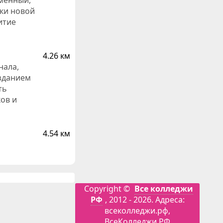
еменный,
ки новой
итие
4.26 км
нала,
озданием
ть
ов и
4.54 км
Copyright ©
Все колледжи
РФ
, 2012 - 2026. Адреса:
всеколледжи.рф,
ВсеКолледжи.РФ