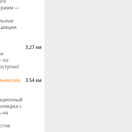
ого
ограмм —
ельные
оциации
3.27 км
 и
– по
оступно!
мьянских,
3.54 км
вационный
олледжа с
 на
стов.