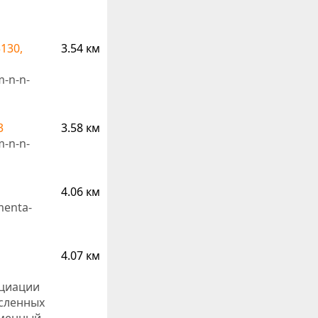
130,
3.54 км
m-n-n-
3
3.58 км
m-n-n-
4.06 км
menta-
4.07 км
оциации
исленных