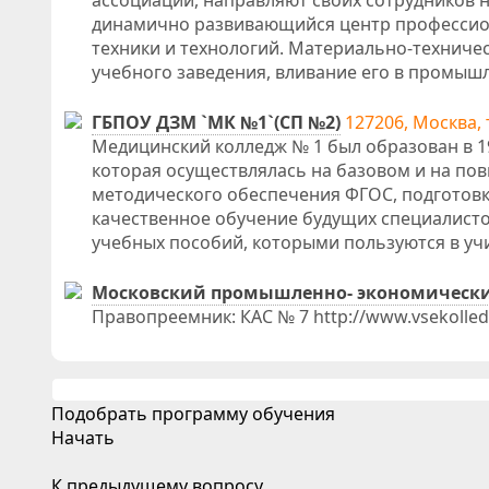
ассоциаций, направляют своих сотрудников 
динамично развивающийся центр профессион
техники и технологий. Материально-техниче
учебного заведения, вливание его в промыш
ГБПОУ ДЗМ `МК №1`(СП №2)
127206, Москва, 
Медицинский колледж № 1 был образован в 19
которая осуществлялась на базовом и на по
методического обеспечения ФГОС, подготов
качественное обучение будущих специалисто
учебных пособий, которыми пользуются в уч
Московский промышленно- экономическ
Правопреемник: КАС № 7 http://www.vsekolledzhi
Подобрать программу обучения
Начать
К предыдущему вопросу