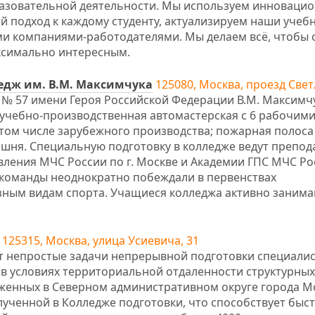
азовательной деятельности. Мы используем инноваци
 подход к каждому студенту, актуализируем наши учеб
ми компаниями-работодателями. Мы делаем всё, чтобы 
ксимально интересным.
едж им. В.М. Максимчука
125080, Москва, проезд Свет
№ 57 имени Героя Российской Федерации В.М. Максимч
учебно-производственная автомастерская с 6 рабочим
 том числе зарубежного производства; пожарная полоса
шня. Специальную подготовку в колледже ведут препод
ления МЧС России по г. Москве и Академии ГПС МЧС Ро
о команды неоднократно побеждали в первенствах
азным видам спорта. Учащиеся колледжа активно заним
125315, Москва, улица Усиевича, 31
т непростые задачи непрерывной подготовки специали
 в условиях территориальной отдаленности структурных
женных в Северном административном округе города М
ученной в Колледже подготовки, что способствует быс