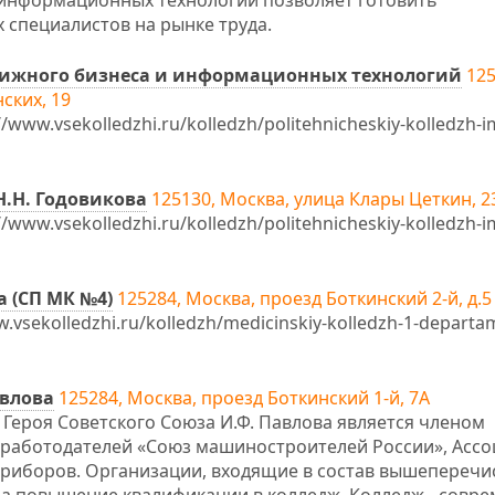
информационных технологий позволяет готовить
специалистов на рынке труда.
нижного бизнеса и информационных технологий
125
ских, 19
www.vsekolledzhi.ru/kolledzh/politehnicheskiy-kolledzh-i
.Н. Годовикова
125130, Москва, улица Клары Цеткин, 2
www.vsekolledzhi.ru/kolledzh/politehnicheskiy-kolledzh-i
 (СП МК №4)
125284, Москва, проезд Боткинский 2-й, д.5
vsekolledzhi.ru/kolledzh/medicinskiy-kolledzh-1-departa
авлова
125284, Москва, проезд Боткинский 1-й, 7А
Героя Советского Союза И.Ф. Павлова является членом
работодателей «Союз машиностроителей России», Асс
приборов. Организации, входящие в состав вышепереч