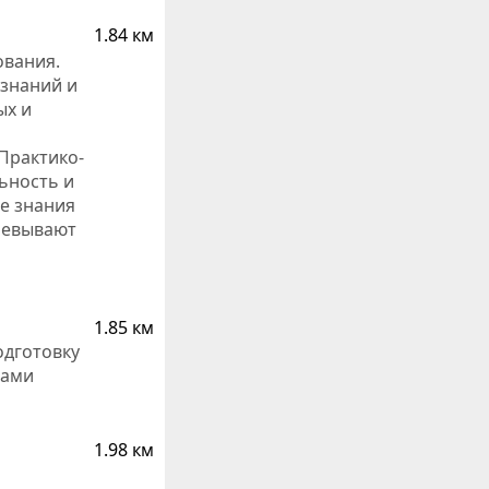
1.84 км
ования.
знаний и
ых и
 Практико-
ьность и
е знания
воевывают
1.85 км
одготовку
тами
1.98 км