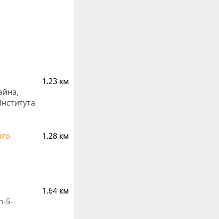
1.23 км
айна,
Института
ого
1.28 км
1.64 км
h-5-