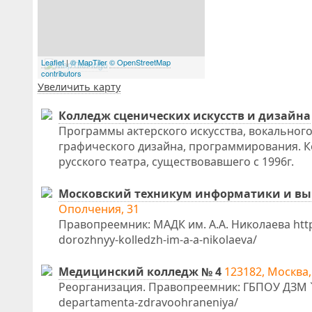
Leaflet
|
© MapTiler
© OpenStreetMap
contributors
Увеличить карту
Колледж сценических искусств и дизайна
Программы актерского искусства, вокального
графического дизайна, программирования. Ко
русского театра, существовавшего с 1996г.
Московский техникум информатики и вы
Ополчения, 31
Правопреемник: МАДК им. А.А. Николаева http
dorozhnyy-kolledzh-im-a-a-nikolaeva/
Медицинский колледж № 4
123182, Москва,
Реорганизация. Правопреемник: ГБПОУ ДЗМ `МК
departamenta-zdravoohraneniya/