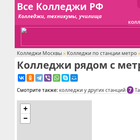
Все Колледжи РФ
Колледжи, техникумы, училища
КОЛЛ
Колледжи Москвы
»
Колледжи по станции метро
Колледжи рядом с мет
Смотрите также:
колледжи у других станций
7
Та
+
−