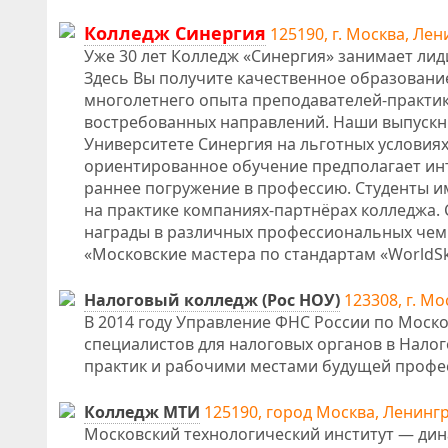
Колледж Синергия
125190, г. Москва, Лени
Уже 30 лет Колледж «Синергия» занимает ли
Здесь Вы получите качественное образован
многолетнего опыта преподавателей-практик
востребованных направлений. Наши выпускн
Университете Синергия на льготных условиях
ориентированное обучение предполагает инт
раннее погружение в профессию. Студенты 
на практике компаниях-партнёрах колледжа.
награды в различных профессиональных чемпи
«Московские мастера по стандартам «WorldSkil
Налоговый колледж (Рос НОУ)
123308, г. Мо
В 2014 году Управление ФНС России по Моск
специалистов для налоговых органов в Нало
практик и рабочими местами будущей профес
Колледж МТИ
125190, город Москва, Ленингр
Московский технологический институт — ди