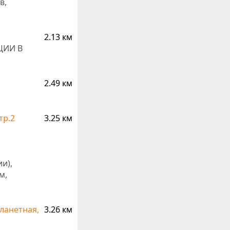
в,
2.13 км
ЦИИ В
2.49 км
тр.2
3.25 км
и),
м,
Планетная,
3.26 км