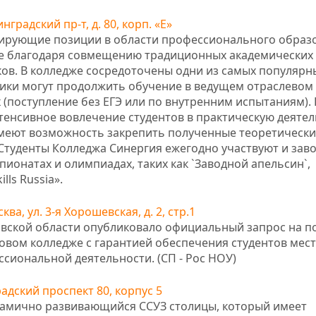
нградский пр-т, д. 80, корп. «Е»
дирующие позиции в области профессионального образ
ие благодаря совмещению традиционных академических 
ов. В колледже сосредоточены одни из самых популярн
ики могут продолжить обучение в ведущем отраслевом
 (поступление без ЕГЭ или по внутренним испытаниям).
енсивное вовлечение студентов в практическую деятел
имеют возможность закрепить полученные теоретически
 Студенты Колледжа Синергия ежегодно участвуют и за
онатах и олимпиадах, таких как `Заводной апельсин`,
ls Russia».
сква, ул. 3-я Хорошевская, д. 2, стр.1
овской области опубликовало официальный запрос на п
говом колледже с гарантией обеспечения студентов мес
сиональной деятельности. (СП - Рос НОУ)
адский проспект 80, корпус 5
намично развивающийся ССУЗ столицы, который имеет