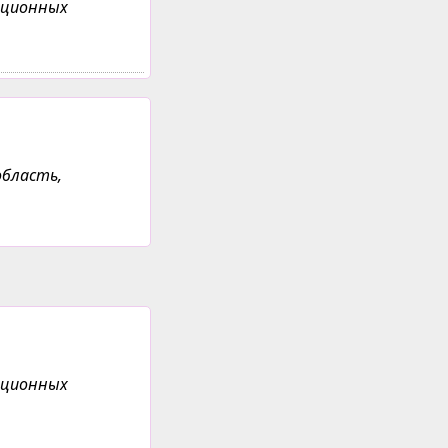
анционных
область,
анционных