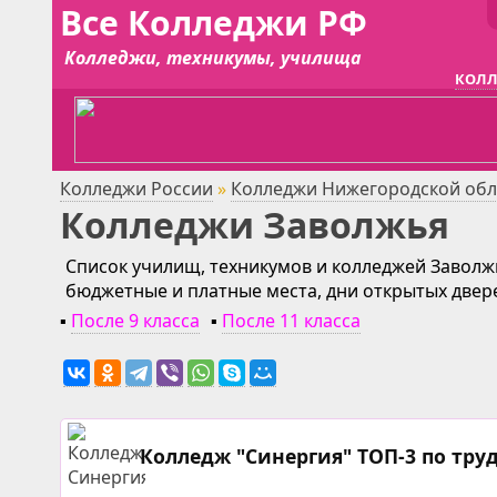
Все Колледжи РФ
Колледжи, техникумы, училища
КОЛЛ
Колледжи России
»
Колледжи Нижегородской обл
Колледжи Заволжья
Список училищ, техникумов и колледжей Заволжь
бюджетные и платные места, дни открытых двер
▪
После 9 класса
▪
После 11 класса
Колледж "Синергия" ТОП-3 по тру