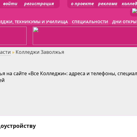
войти
регистрация
о проекте
реклама
колле
ЕДЖИ, ТЕХНИКУМЫ И УЧИЛИЩА
СПЕЦИАЛЬНОСТИ
ДНИ ОТКРЫ
асти
»
Колледжи Заволжья
я на сайте «Все Колледжи»: адреса и телефоны, специа
ей
доустройству