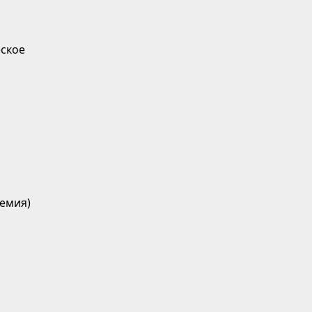
ское
емия)