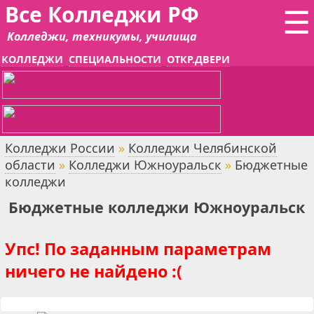
Все Колледжи РФ
☰
Колледжи, техникумы, училища
КОЛЛЕДЖИ
СПЕЦИАЛЬНОСТИ
ОТКР.ДВЕРИ
Колледжи России
»
Колледжи Челябинской
области
»
Колледжи Южноуральск
»
Бюджетные
колледжи
Бюджетные колледжи Южноуральск
Упс! По заданным параметрам
ничего не найдено :(