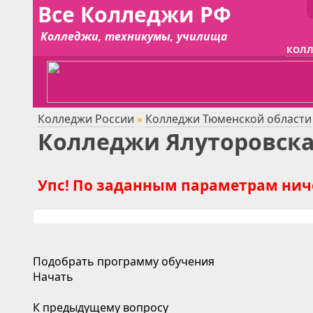
Все Колледжи РФ
Колледжи, техникумы, училища
КОЛЛ
Колледжи России
»
Колледжи Тюменской области
Колледжи Ялуторовска 
Упс! По заданным параметрам ниче
Подобрать программу обучения
Начать
К предыдущему вопросу