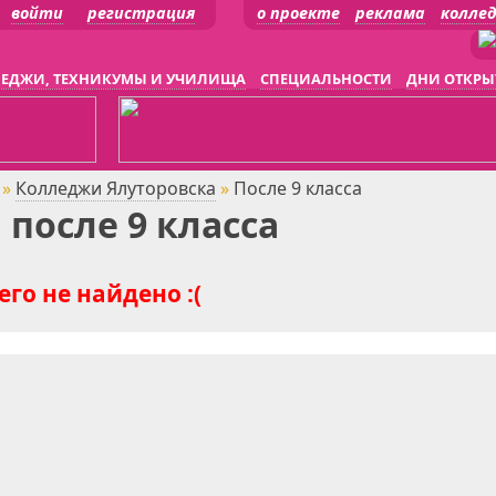
войти
регистрация
о проекте
реклама
колле
ЕДЖИ, ТЕХНИКУМЫ И УЧИЛИЩА
СПЕЦИАЛЬНОСТИ
ДНИ ОТКРЫ
»
Колледжи Ялуторовска
»
После 9 класса
после 9 класса
го не найдено :(