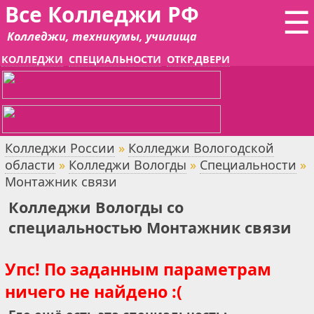
Все Колледжи РФ
☰
Колледжи, техникумы, училища
КОЛЛЕДЖИ
СПЕЦИАЛЬНОСТИ
ОТКР.ДВЕРИ
Колледжи России
»
Колледжи Вологодской
области
»
Колледжи Вологды
»
Специальности
»
Монтажник связи
Колледжи Вологды со
специальностью Монтажник связи
Упс! По заданным параметрам
ничего не найдено :(