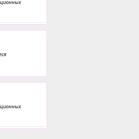
анционных
еся
анционных