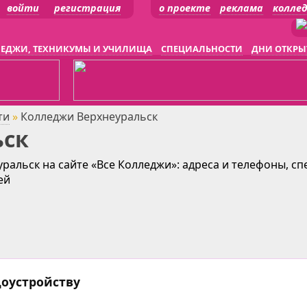
войти
регистрация
о проекте
реклама
колле
ЕДЖИ, ТЕХНИКУМЫ И УЧИЛИЩА
СПЕЦИАЛЬНОСТИ
ДНИ ОТКРЫ
ти
»
Колледжи Верхнеуральск
ьск
ральск на сайте «Все Колледжи»: адреса и телефоны, сп
ей
доустройству