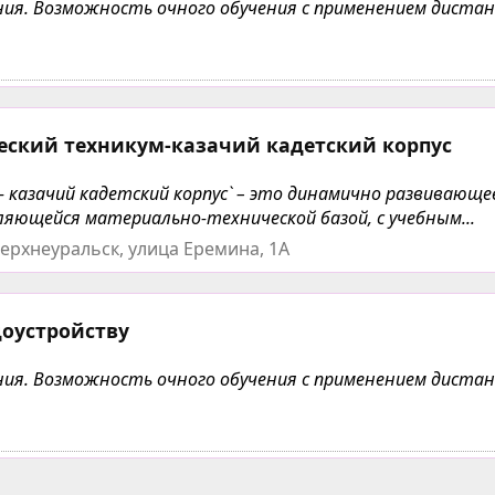
чения. Возможность очного обучения с применением дист
еский техникум-казачий кадетский корпус
- казачий кадетский корпус` – это динамично развивающе
яющейся материально-технической базой, с учебным...
ерхнеуральск, улица Еремина, 1А
доустройству
чения. Возможность очного обучения с применением дист