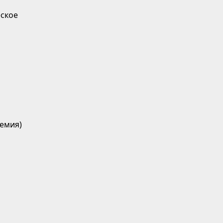
ское
емия)