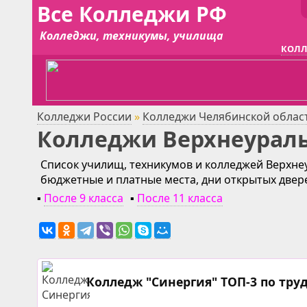
Все Колледжи РФ
Колледжи, техникумы, училища
КОЛЛ
Колледжи России
»
Колледжи Челябинской облас
Колледжи Верхнеурал
Список училищ, техникумов и колледжей Верхнеу
бюджетные и платные места, дни открытых двер
▪
После 9 класса
▪
После 11 класса
Колледж "Синергия" ТОП-3 по тру