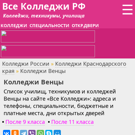
Все Колледжи РФ
☰
Колледжи, техникумы, училища
КОЛЛЕДЖИ
СПЕЦИАЛЬНОСТИ
ОТКР.ДВЕРИ
Колледжи России
»
Колледжи Краснодарского
края
»
Колледжи Венцы
Колледжи Венцы
Список училищ, техникумов и колледжей
Венцы на сайте «Все Колледжи»: адреса и
телефоны, специальности, бюджетные и
платные места, дни открытых дверей
▪
После 9 класса
▪
После 11 класса